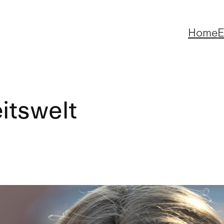
Home
E
itswelt